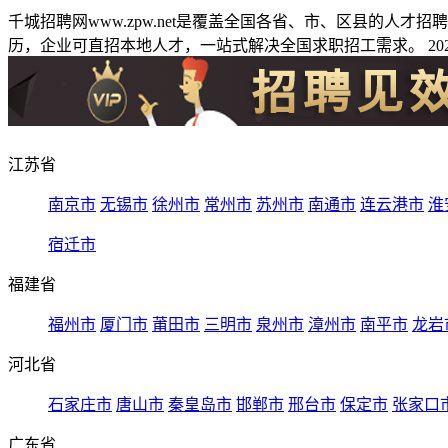
千城招聘网www.zpw.net是覆盖全国各省、市、区县的人
历，企业可直招本地人才，一站式解决全国求职招工需求。 2026
江苏省
南京市
无锡市
徐州市
常州市
苏州市
南通市
连云港市
淮
宿迁市
福建省
福州市
厦门市
莆田市
三明市
泉州市
漳州市
南平市
龙岩
河北省
石家庄市
唐山市
秦皇岛市
邯郸市
邢台市
保定市
张家口
广东省