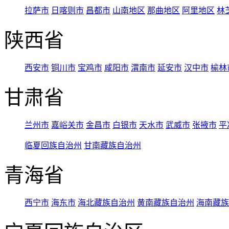
拉萨市
日喀则市
昌都市
山南地区
那曲地区
阿里地区
林
陕西省
西安市
铜川市
宝鸡市
咸阳市
渭南市
延安市
汉中市
榆林
甘肃省
兰州市
嘉峪关市
金昌市
白银市
天水市
武威市
张掖市
平
临夏回族自治州
甘南藏族自治州
青海省
西宁市
海东市
海北藏族自治州
黄南藏族自治州
海南藏族