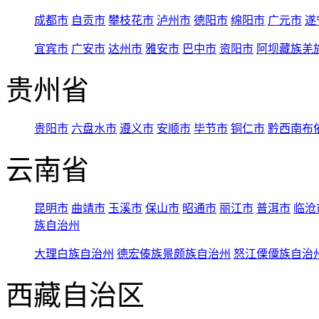
成都市
自贡市
攀枝花市
泸州市
德阳市
绵阳市
广元市
遂
宜宾市
广安市
达州市
雅安市
巴中市
资阳市
阿坝藏族羌
贵州省
贵阳市
六盘水市
遵义市
安顺市
毕节市
铜仁市
黔西南布
云南省
昆明市
曲靖市
玉溪市
保山市
昭通市
丽江市
普洱市
临沧
族自治州
大理白族自治州
德宏傣族景颇族自治州
怒江傈僳族自治
西藏自治区