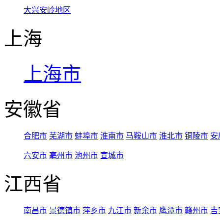
大兴安岭地区
上海
上海市
安徽省
合肥市
芜湖市
蚌埠市
淮南市
马鞍山市
淮北市
铜陵市
安
六安市
亳州市
池州市
宣城市
江西省
南昌市
景德镇市
萍乡市
九江市
新余市
鹰潭市
赣州市
吉