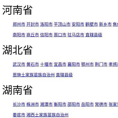
河南省
郑州市
开封市
洛阳市
平顶山市
安阳市
鹤壁市
新乡市
焦
南阳市
商丘市
信阳市
周口市
驻马店市
直辖县级
湖北省
武汉市
黄石市
十堰市
宜昌市
襄阳市
鄂州市
荆门市
孝感
恩施土家族苗族自治州
直辖县级
湖南省
长沙市
株洲市
湘潭市
衡阳市
邵阳市
岳阳市
常德市
张家
娄底市
湘西土家族苗族自治州