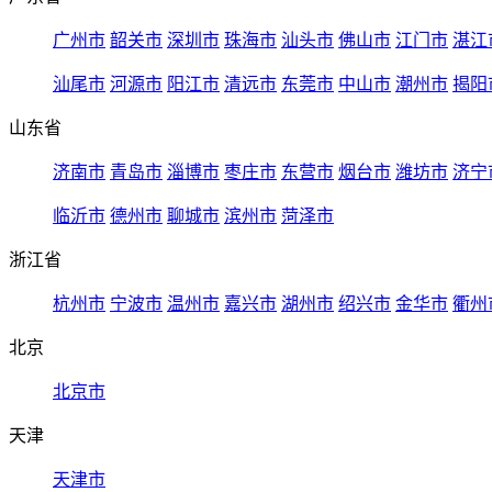
广州市
韶关市
深圳市
珠海市
汕头市
佛山市
江门市
湛江
汕尾市
河源市
阳江市
清远市
东莞市
中山市
潮州市
揭阳
山东省
济南市
青岛市
淄博市
枣庄市
东营市
烟台市
潍坊市
济宁
临沂市
德州市
聊城市
滨州市
菏泽市
浙江省
杭州市
宁波市
温州市
嘉兴市
湖州市
绍兴市
金华市
衢州
北京
北京市
天津
天津市