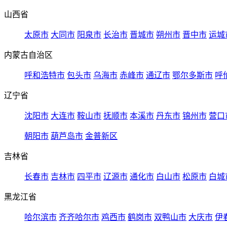
山西省
太原市
大同市
阳泉市
长治市
晋城市
朔州市
晋中市
运城
内蒙古自治区
呼和浩特市
包头市
乌海市
赤峰市
通辽市
鄂尔多斯市
呼
辽宁省
沈阳市
大连市
鞍山市
抚顺市
本溪市
丹东市
锦州市
营口
朝阳市
葫芦岛市
金普新区
吉林省
长春市
吉林市
四平市
辽源市
通化市
白山市
松原市
白城
黑龙江省
哈尔滨市
齐齐哈尔市
鸡西市
鹤岗市
双鸭山市
大庆市
伊