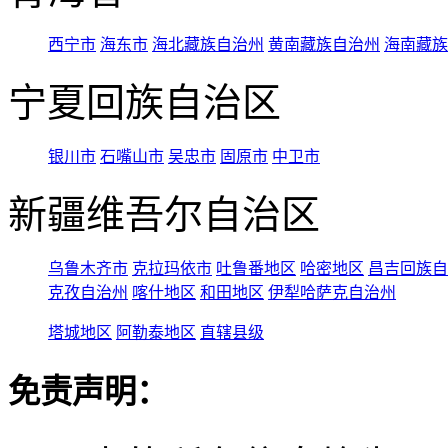
西宁市
海东市
海北藏族自治州
黄南藏族自治州
海南藏族
宁夏回族自治区
银川市
石嘴山市
吴忠市
固原市
中卫市
新疆维吾尔自治区
乌鲁木齐市
克拉玛依市
吐鲁番地区
哈密地区
昌吉回族自
克孜自治州
喀什地区
和田地区
伊犁哈萨克自治州
塔城地区
阿勒泰地区
直辖县级
免责声明：