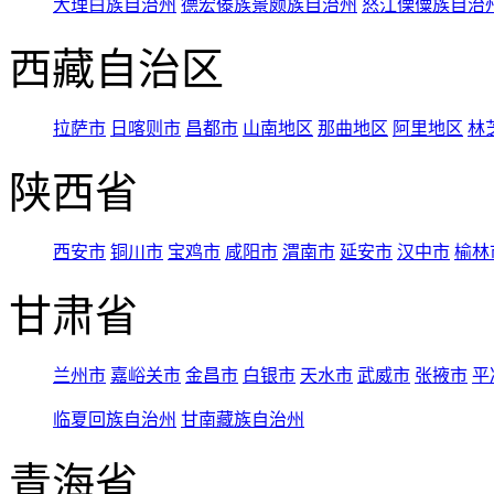
大理白族自治州
德宏傣族景颇族自治州
怒江傈僳族自治
西藏自治区
拉萨市
日喀则市
昌都市
山南地区
那曲地区
阿里地区
林
陕西省
西安市
铜川市
宝鸡市
咸阳市
渭南市
延安市
汉中市
榆林
甘肃省
兰州市
嘉峪关市
金昌市
白银市
天水市
武威市
张掖市
平
临夏回族自治州
甘南藏族自治州
青海省