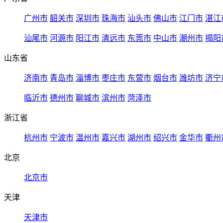
广州市
韶关市
深圳市
珠海市
汕头市
佛山市
江门市
湛江
汕尾市
河源市
阳江市
清远市
东莞市
中山市
潮州市
揭阳
山东省
济南市
青岛市
淄博市
枣庄市
东营市
烟台市
潍坊市
济宁
临沂市
德州市
聊城市
滨州市
菏泽市
浙江省
杭州市
宁波市
温州市
嘉兴市
湖州市
绍兴市
金华市
衢州
北京
北京市
天津
天津市