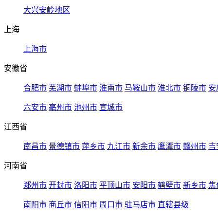
大兴安岭地区
上海
上海市
安徽省
合肥市
芜湖市
蚌埠市
淮南市
马鞍山市
淮北市
铜陵市
安
六安市
亳州市
池州市
宣城市
江西省
南昌市
景德镇市
萍乡市
九江市
新余市
鹰潭市
赣州市
吉
河南省
郑州市
开封市
洛阳市
平顶山市
安阳市
鹤壁市
新乡市
焦
南阳市
商丘市
信阳市
周口市
驻马店市
直辖县级