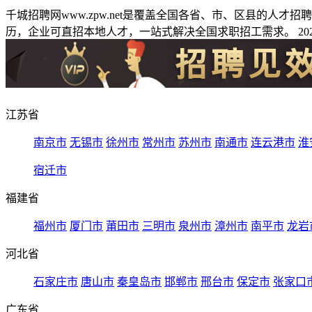
千城招聘网www.zpw.net是覆盖全国各省、市、区县的人
历，企业可直招本地人才，一站式解决全国求职招工需求。 2026
江苏省
南京市
无锡市
徐州市
常州市
苏州市
南通市
连云港市
淮
宿迁市
福建省
福州市
厦门市
莆田市
三明市
泉州市
漳州市
南平市
龙岩
河北省
石家庄市
唐山市
秦皇岛市
邯郸市
邢台市
保定市
张家口
广东省