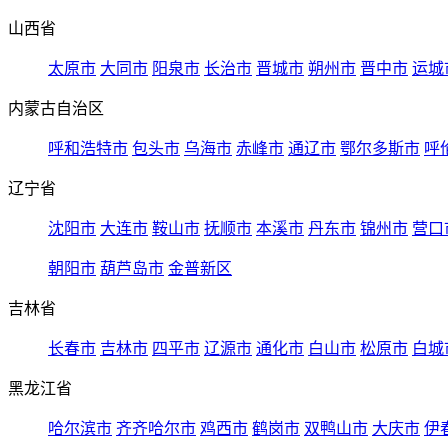
山西省
太原市
大同市
阳泉市
长治市
晋城市
朔州市
晋中市
运城
内蒙古自治区
呼和浩特市
包头市
乌海市
赤峰市
通辽市
鄂尔多斯市
呼
辽宁省
沈阳市
大连市
鞍山市
抚顺市
本溪市
丹东市
锦州市
营口
朝阳市
葫芦岛市
金普新区
吉林省
长春市
吉林市
四平市
辽源市
通化市
白山市
松原市
白城
黑龙江省
哈尔滨市
齐齐哈尔市
鸡西市
鹤岗市
双鸭山市
大庆市
伊