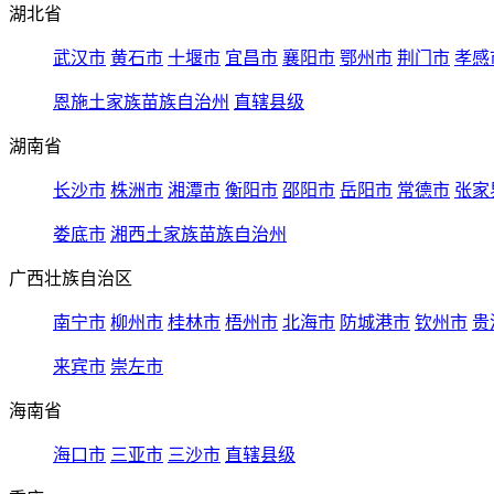
湖北省
武汉市
黄石市
十堰市
宜昌市
襄阳市
鄂州市
荆门市
孝感
恩施土家族苗族自治州
直辖县级
湖南省
长沙市
株洲市
湘潭市
衡阳市
邵阳市
岳阳市
常德市
张家
娄底市
湘西土家族苗族自治州
广西壮族自治区
南宁市
柳州市
桂林市
梧州市
北海市
防城港市
钦州市
贵
来宾市
崇左市
海南省
海口市
三亚市
三沙市
直辖县级