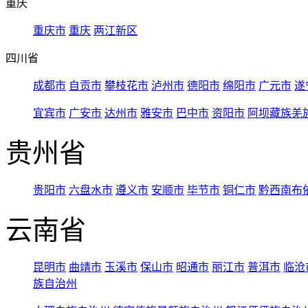
重庆
重庆市
重庆
两江新区
四川省
成都市
自贡市
攀枝花市
泸州市
德阳市
绵阳市
广元市
遂
宜宾市
广安市
达州市
雅安市
巴中市
资阳市
阿坝藏族羌
贵州省
贵阳市
六盘水市
遵义市
安顺市
毕节市
铜仁市
黔西南布
云南省
昆明市
曲靖市
玉溪市
保山市
昭通市
丽江市
普洱市
临沧
族自治州